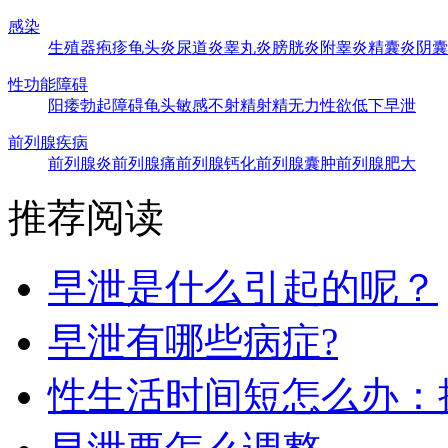
感染
生殖器疱疹
龟头炎
尿道炎
睾丸炎
膀胱炎
附睾炎
精囊炎
阴囊
性功能障碍
阳痿
勃起障碍
龟头敏感
不射精
射精无力
性欲低下
早泄
前列腺疾病
前列腺炎
前列腺痛
前列腺钙化
前列腺囊肿
前列腺肥大
推荐阅读
早泄是什么引起的呢？
早泄有哪些病症?
性生活时间短怎么办：