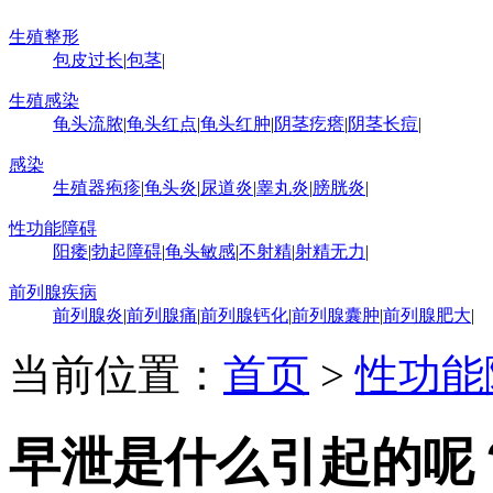
生殖整形
包皮过长
|
包茎
|
生殖感染
龟头流脓
|
龟头红点
|
龟头红肿
|
阴茎疙瘩
|
阴茎长痘
|
感染
生殖器疱疹
|
龟头炎
|
尿道炎
|
睾丸炎
|
膀胱炎
|
性功能障碍
阳痿
|
勃起障碍
|
龟头敏感
|
不射精
|
射精无力
|
前列腺疾病
前列腺炎
|
前列腺痛
|
前列腺钙化
|
前列腺囊肿
|
前列腺肥大
|
当前位置：
首页
>
性功能
早泄是什么引起的呢