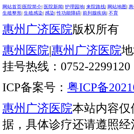
网站首页
|
医院简介
|
医院新闻
|
护理园地
|
来院路线
|
网站地图
|
惠
生殖整形
|
生殖感染
|
感染
|
性功能障碍
|
前列腺疾病
|
不育
惠州广济医院
版权所有
惠州医院
|
惠州广济医院
地
挂号热线：0752-2299120
ICP备案号：
粤ICP备2021
惠州广济医院
本站内容仅
据，具体诊疗还请遵照经